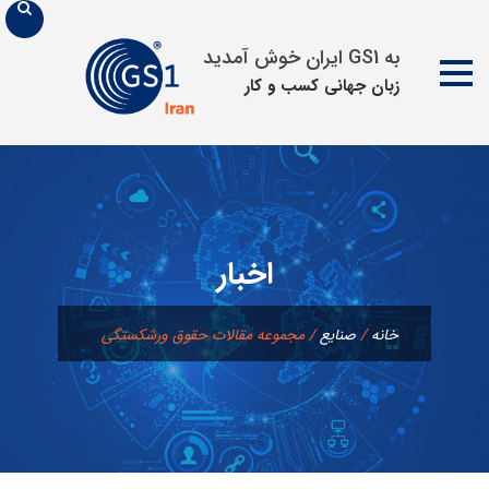
به GS1 ایران خوش آمدید
زبان جهانی كسب و كار
پرش
به
محتوا
اخبار
خانه
/
صنایع
/
مجموعه مقالات حقوق ورشکستگی