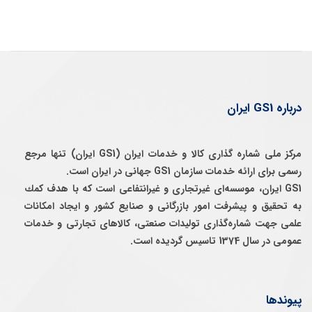
درباره GS1 ایران
مرکز ملی شماره گذاری کالا و خدمات ایران (GS1 ایران) تنها مرجع
رسمی برای ارائه خدمات سازمان GS1 جهانی در ایران است.
GS1 ایران، موسسه‌ای غيرتجاری و غيرانتفاعی است كه با هدف كمك
به تحقيق و پيشرفت امور بازرگانی و صنايع كشور و ايجاد امكانات
علمی جهت شماره‌گذاری توليدات صنعتی، كالاهای تجارتی و خدمات
عمومی در سال 1374 تاسيس گرديده است.
پیوندها