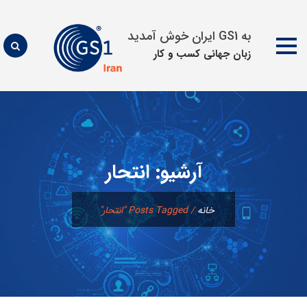
به GS1 ایران خوش آمدید
زبان جهانی كسب و كار
پرش
به
محتوا
آرشیو:
انتحار
خانه
/
Posts Tagged "انتحار"