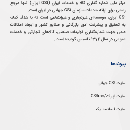
مرکز ملی شماره گذاری کالا و خدمات ایران (GS1 ایران) تنها مرجع
رسمی برای ارائه خدمات سازمان GS1 جهانی در ایران است.
GS1 ایران، موسسه‌ای غيرتجاری و غيرانتفاعی است كه با هدف كمك
به تحقيق و پيشرفت امور بازرگانی و صنايع كشور و ايجاد امكانات
علمی جهت شماره‌گذاری توليدات صنعتی، كالاهای تجارتی و خدمات
عمومی در سال 1374 تاسيس گرديده است.
پیوندها
سایت GS1 جهانی
سایت آپارات/GS1Iran
سایت فصلنامه ایکد