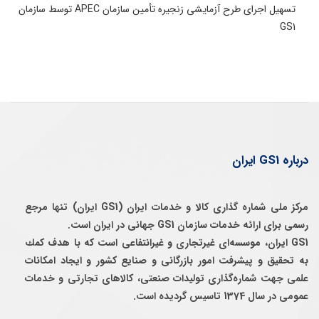
تسهیل اجرای طرح آزمایشی زنجیره تأمین سازمان APEC توسط سازمان
GS1
درباره GS1 ایران
مرکز ملی شماره گذاری کالا و خدمات ایران (GS1 ایران) تنها مرجع
رسمی برای ارائه خدمات سازمان GS1 جهانی در ایران است.
GS1 ایران، موسسه‌ای غيرتجاری و غيرانتفاعی است كه با هدف كمك
به تحقيق و پيشرفت امور بازرگانی و صنايع كشور و ايجاد امكانات
علمی جهت شماره‌گذاری توليدات صنعتی، كالاهای تجارتی و خدمات
عمومی در سال 1374 تاسيس گرديده است.