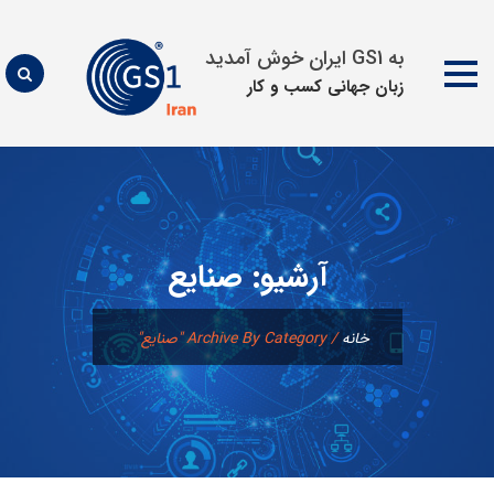
به GS1 ایران خوش آمدید
زبان جهانی كسب و كار
پرش
به
محتوا
آرشیو:
صنایع
خانه
/
Archive By Category "صنایع"