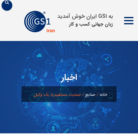
به GS1 ایران خوش آمدید
زبان جهانی كسب و كار
پرش
به
محتوا
اخبار
خانه
/
صنایع
/
صحبت مستقیم با یک وکیل