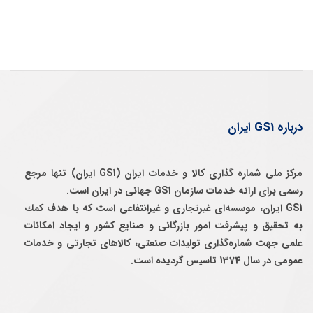
درباره GS1 ایران
مرکز ملی شماره گذاری کالا و خدمات ایران (GS1 ایران) تنها مرجع
رسمی برای ارائه خدمات سازمان GS1 جهانی در ایران است.
GS1 ایران، موسسه‌ای غيرتجاری و غيرانتفاعی است كه با هدف كمك
به تحقيق و پيشرفت امور بازرگانی و صنايع كشور و ايجاد امكانات
علمی جهت شماره‌گذاری توليدات صنعتی، كالاهای تجارتی و خدمات
عمومی در سال 1374 تاسيس گرديده است.