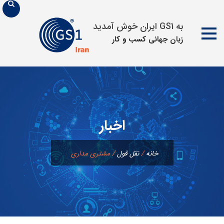
به GS1 ایران خوش آمدید
زبان جهانی كسب و كار
پرش
به
محتوا
اخبار
خانه
/
نقل قول
/
مشتری مداری