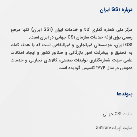
درباره GS1 ایران
مرکز ملی شماره گذاری کالا و خدمات ایران (GS1 ایران) تنها مرجع
رسمی برای ارائه خدمات سازمان GS1 جهانی در ایران است.
GS1 ایران، موسسه‌ای غيرتجاری و غيرانتفاعی است كه با هدف كمك
به تحقيق و پيشرفت امور بازرگانی و صنايع كشور و ايجاد امكانات
علمی جهت شماره‌گذاری توليدات صنعتی، كالاهای تجارتی و خدمات
عمومی در سال 1374 تاسيس گرديده است.
پیوندها
سایت GS1 جهانی
سایت آپارات/GS1Iran