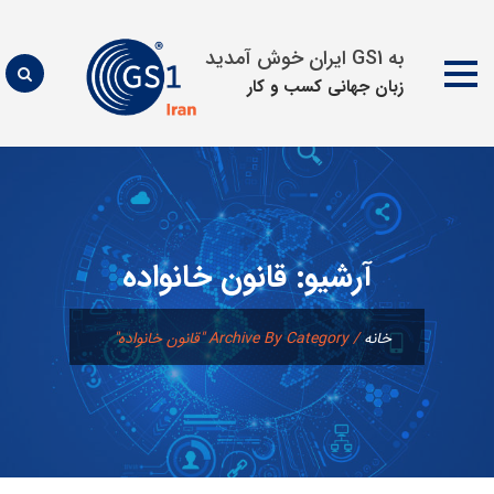
به GS1 ایران خوش آمدید
زبان جهانی كسب و كار
پرش
به
محتوا
آرشیو:
قانون خانواده
خانه
/
Archive By Category "قانون خانواده"