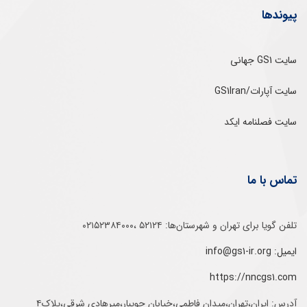
پیوندها
سایت GS1 جهانی
سایت آپارات/GS1Iran
سایت فصلنامه ایکد
تماس با ما
تلفن‌ گویا برای‌ تهران‌‌ و‌ شهرستان‌ها:‌ ۵۲۱۲۴ ،۰۲۱۵۲۳۸۴۰۰۰
ایمیل: info@gs1-ir.org
https://nncgs1.com
آدرس: ایران،تهران،میدان فاطمی،خیابان جویبار،میرهادی شرقی،پلاک۴