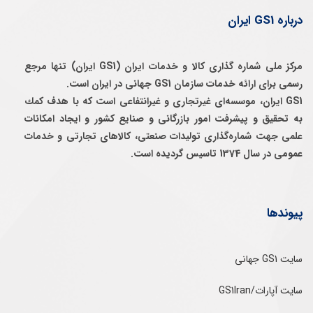
درباره GS1 ایران
مرکز ملی شماره گذاری کالا و خدمات ایران (GS1 ایران) تنها مرجع
رسمی برای ارائه خدمات سازمان GS1 جهانی در ایران است.
GS1 ایران، موسسه‌ای غيرتجاری و غيرانتفاعی است كه با هدف كمك
به تحقيق و پيشرفت امور بازرگانی و صنايع كشور و ايجاد امكانات
علمی جهت شماره‌گذاری توليدات صنعتی، كالاهای تجارتی و خدمات
عمومی در سال 1374 تاسيس گرديده است.
پیوندها
سایت GS1 جهانی
سایت آپارات/GS1Iran