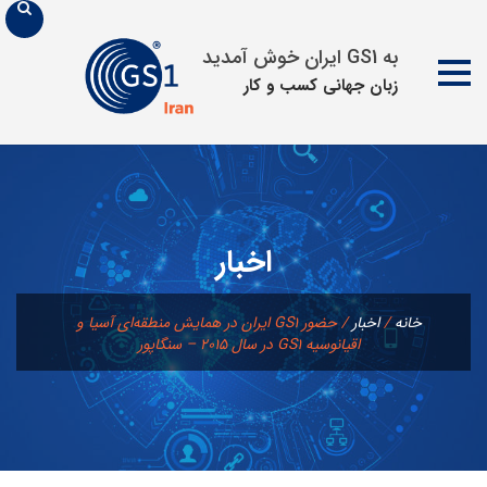
به GS1 ایران خوش آمدید
زبان جهانی كسب و كار
پرش
به
محتوا
اخبار
خانه
/
اخبار
/
حضور GS1 ایران در همایش منطقه‌ای آسیا و
اقیانوسیه GS1 در سال ۲۰۱۵ – سنگاپور