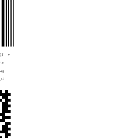
اقل
های
بهد
در 