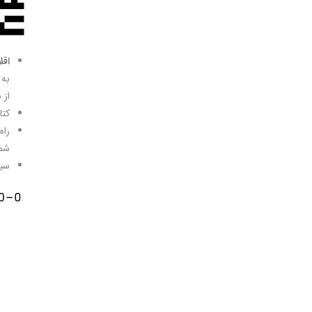
اقل
به 
از 
کتا
راه
شما
سیس