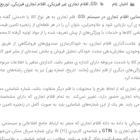
اخبار
,
عام
GS1
,
اقلام تجاری غیر فیزیکی
,
اقلام تجاری فیزیکی
,
توزیع 
ایی اقلام تجاری در سیستم GS1
: قلم تجاری به هر نوع کالا یا خدمتی گفته
­ی آن، بازیابی شود و علاوه‌براین، بتوان آن را در هر نقطه‌ای از زنجيره تامين 
امی کالاها و خدمات با ویژگی‌های از پیش تعریف شده را از مواد اولیه گرفته تا 
 علامت‌گذاری اقلام تجاری، به خودکارسازی صندوق‌های فروشگاهی از طریق فای
جودی، سفارش‌‍­دهی مجدد خودكار، تحلیل فروش و بخش عمده‌ای از سایر امور كا
 کالا یا خدمت مربوطه دارای اندازه­ ی متغیر باشد، اندازه‌ی متغير یا اطلاعات م
ی­‌های دیگری از قلم تجاری (مانند: تاریخ، شماره بهر) نيز به عنوان رشته‌های عنا
تفاده کرد.
م تجاری که از لحاظ طرح یا محتویات با قلم دیگر متفاوت باشد، شماره شناسایی مخ
خه تجاری حضور دارد، تغيير نمی‌كند. به تمام اقلام تجاری که دارای مشخص
 يابد. هر يك از این شماره‌های شناسایی باید به صورت کامل در زنجیره تامين
يالي يا دانه‌ به­ دانه اقلام تجاری که منجر به ارتباط جامع اطلاعاتی و سیستمی 
ه قلم تجاری يا
GTIN
و شناسه‌ی كاربردي Al (21) برای شماره سری
ا و دیدگاه مصرف‌کننده به‌کار گرفته می‌شود. مطالب زیر قواعد شناسایی و علامت‌گذ