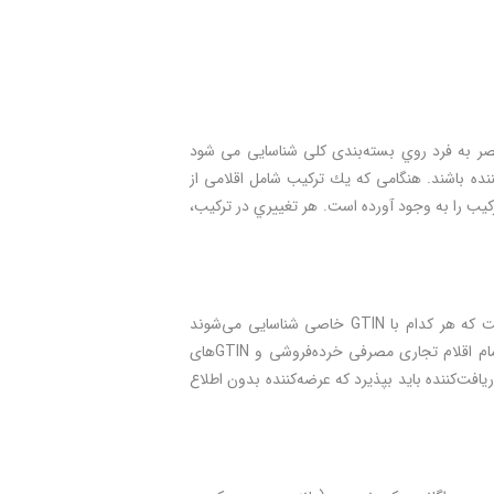
تعداد ثابتی از دو يا چند قلم تجاری مختلف است كه با درج يك GTIN منحصر به فرد روي بسته‌بندی كلی شناسايی می شود
ه باشند. هنگامی كه يك تركيب شامل اقلامی از
GT بر عهده سازمانی است كه اين تركيب را به وجود آورده است. هر تغييري در تركيب،
تركيب متغيری شامل تعداد ثابتی از چند نوع قلم تجاری مصرفی خرده‌فروشی مختلف است که هر کدام با GTIN خاصی شناسایی می‌شوند
(مانند بسته‌ای حاوی تعدادی آبميوه كه هر چند عدد از آنها، آب يك نوع ميوه هستند). تمام اقلام تجاری مصرفی خرده‌فروشی و GTINهای
يافت‌كننده باید بپذيرد که عرضه‌کننده بدون اطلاع