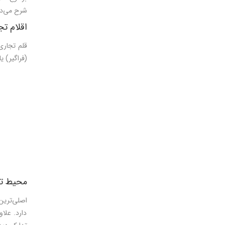
شرح می‌د
اقلام تج
قلم تجاری 
(فراگير) ی
محيط توز
اصلی‌تری
دارد. علا