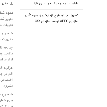
مدیر
قابلیت ردیابی در کد دو بعدی QR
نحوه شناس
تسهیل اجرای طرح آزمایشی زنجیره تأمین
تعیین‌شده 
سازمان APEC توسط سازمان GS1
تعریف، تم
شناسایی و
مدیریت مو
چنانچه قلم
داشت. ویژگ
از آن‌ها اس
هرگونه قل
قلم در چر
اختصاص می
نشود).
شناسايي سر
برای شمار
بر نوع کال