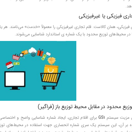
هد.
اری فیزیکی یا غیرفیزیکی
فیزیکی، همان کالاست. قلم تجاری غیرفیزیکی را معمولاً «خدمت» می‌نامند. هر يك ا
ا در محیط‌های توزیع محدود با یک شماره ­ی استاندارد شناسایی می‌شوند.
یع محدود در مقابل محیط توزیع باز (فراگير)
ن مزیت سیستم
GS1
برای اقلام تجاری، ایجاد شماره شناسایی واضح و اختصاصی 
وه بر آن، اين سیستم یک سری شماره انحصاری جهت استفاده در محيط‌های تو