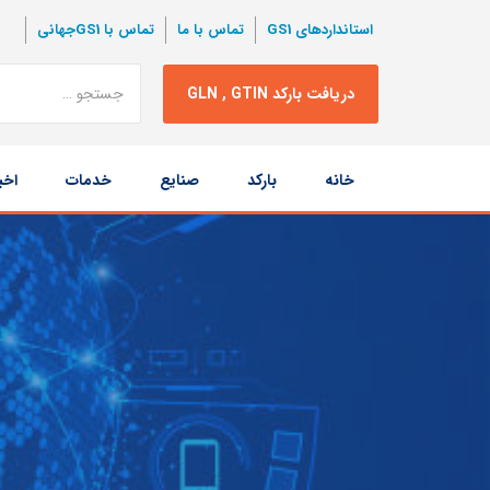
استانداردهای GS1
تماس با ما
تماس با GS1جهانی
نتبجه
دریافت بارکد GLN , GTIN
جستجو
پرش
خانه
بارکد
صنایع
خدمات
اخب
به
محتوا