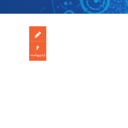
۶
اردیبهشت