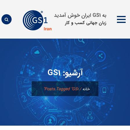
به GS1 ایران خوش آمدید
زبان جهانی كسب و كار
پرش
به
محتوا
آرشیو:
GS1
خانه
/
Posts Tagged "GS1"