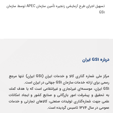
تسهیل اجرای طرح آزمایشی زنجیره تأمین سازمان APEC توسط سازمان
GS1
درباره GS1 ایران
مرکز ملی شماره گذاری کالا و خدمات ایران (GS1 ایران) تنها مرجع
رسمی برای ارائه خدمات سازمان GS1 جهانی در ایران است.
GS1 ایران، موسسه‌ای غيرتجاری و غيرانتفاعی است كه با هدف كمك
به تحقيق و پيشرفت امور بازرگانی و صنايع كشور و ايجاد امكانات
علمی جهت شماره‌گذاری توليدات صنعتی، كالاهای تجارتی و خدمات
عمومی در سال 1374 تاسيس گرديده است.