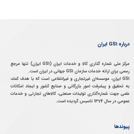
درباره GS1 ایران
مرکز ملی شماره گذاری کالا و خدمات ایران (GS1 ایران) تنها مرجع
رسمی برای ارائه خدمات سازمان GS1 جهانی در ایران است.
GS1 ایران، موسسه‌ای غيرتجاری و غيرانتفاعی است كه با هدف كمك
به تحقيق و پيشرفت امور بازرگانی و صنايع كشور و ايجاد امكانات
علمی جهت شماره‌گذاری توليدات صنعتی، كالاهای تجارتی و خدمات
عمومی در سال 1374 تاسيس گرديده است.
پیوندها