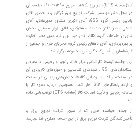
کالا(سامانه
ETS
)، در روز یکشنبه مورخ ۰۹/۰۴/۱۳۹۸ جلسه ای
در محل دفتر مهندسی شرکت توزیع برق گرگان و با حضور آقای
بابایی رئیس گروه
GSS
، آقای اکبری مشاور مدیرعامل، آقای
شاهی مدیر دفتر خدمات مشترکین، آقای زوار مسئول بخش
فناوری اطلاعات گروه
GIS
، آقای عبداللهی فرد مدیر دفتر نظارت
بر بهره‌برداری، آقای دهقان رئیس گروه مجریان طرح و جمعی از
کارشناسان و تأمین‌کنندگان این مجموعه برگزار شد .
این جلسه توسط کارشناس مرکز خانم رنجبر و رحیمی با معرفی
استانداردهای
GS1
، کلیدهای شناسایی و حوزه‌های کاربردی آن
در صنعت، و اهمیت ردیابی کالاها، چالش‌های ردیابی در صنعت
و ارائه راهکارهای
GS1
آغاز شد. همچنین درباره نحوه کار با
سامانه ردیابی و تأیید اصالت کالا (سامانه
ETS
) توضیحاتی داده
شد.
از جمله خواسته هایی که از سوی شرکت توزیع برق و
تأمین‌کنندگان شرکت توزیع برق در این جلسه مطرح شد عبارتند
از: