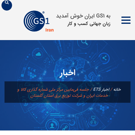
به GS1 ایران خوش آمدید
زبان جهانی كسب و كار
پرش
به
محتوا
اخبار
خانه
/
اخبار ETS
/
جلسه فی‌مابین مرکز ملی شماره گذاری کالا و
خدمات ایران و شرکت توزیع برق استان گلستان