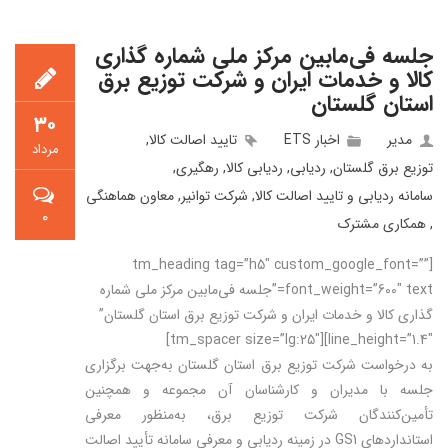
جلسه فی‌مابین مرکز ملی شماره گذاری
کالا و خدمات ایران و شرکت توزیع برق
استان گلستان
۳۰
مدیر
اخبار ETS
تایید اصالت کالا
,
مرداد
توزیع برق گلستان
,
ردیابی
,
ردیابی کالا
,
رهگیری
,
سامانه ردیابی و تایید اصالت کالا
,
شرکت توانیر
,
معاون هماهنگی
۰
,
همکاری مشترک
[tm_heading tag=”h5″ custom_google_font=””
font_weight=”600″ text=”جلسه فی‌مابین مرکز ملی شماره
گذاری کالا و خدمات ایران و شرکت توزیع برق استان گلستان”
line_height=”1.4″][tm_spacer size=”lg:25″]
به درخواست شرکت توزیع برق استان گلستان به‌جهت برگزاری
جلسه با مدیران و کارشناسان آن مجموعه و همچنین
تأمین‌کنندگان شرکت توزیع برق، به‌منظور معرفی
استانداردهای
GS1
در زمینه ردیابی و معرفی سامانه تأیید اصالت