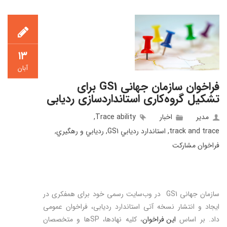
۱۳
آبان
فراخوان سازمان جهانی GS1 برای
تشکیل گروه‌کاری استانداردسازی ردیابی
مدیر
اخبار
Trace ability
,
track and trace
,
استاندارد رديابي GS1
,
رديابي و رهگيري
,
فراخوان مشاركت
سازمان جهانی GS1 در وب‌سایت رسمی خود برای همفکری در
ایجاد و انتشار نسخه آتی استاندارد ردیابی، فراخوان عمومی
داد. بر اساس
این فراخوان
، کلیه نهادها، SPها و متخصصان