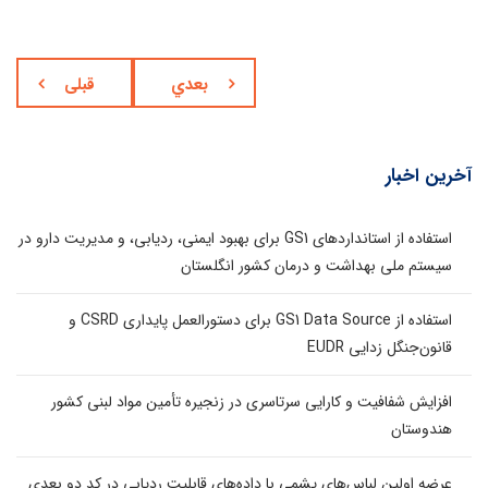
بعدي
قبلی
آخرین اخبار
استفاده از استانداردهای GS1 برای بهبود ایمنی، ردیابی، و مدیریت دارو در
سیستم ملی بهداشت و درمان کشور انگلستان
استفاده از GS1 Data Source برای دستورالعمل پایداری CSRD و
قانون‌جنگل زدایی EUDR
افزایش شفافیت و کارایی سرتاسری در زنجیره تأمین مواد لبنی کشور
هندوستان
عرضه اولین لباس‌های پشمی با داده‌های قابلیت ردیابی در کد دو بعدی