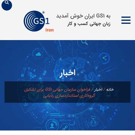
به GS1 ایران خوش آمدید
زبان جهانی كسب و كار
پرش
به
محتوا
اخبار
خانه
/
اخبار
/
فراخوان سازمان جهانی GS1 برای تشکیل
گروه‌کاری استانداردسازی ردیابی