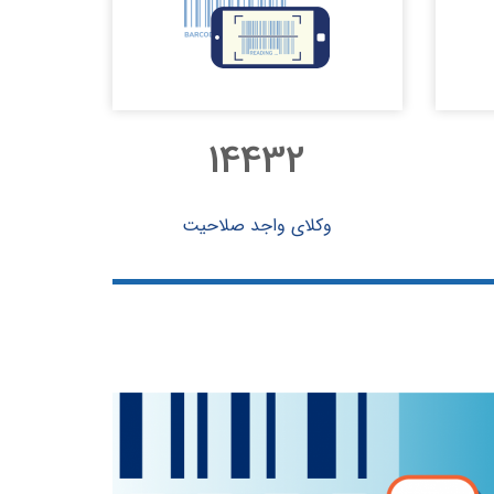
14578
وکلای واجد صلاحیت
۱۱