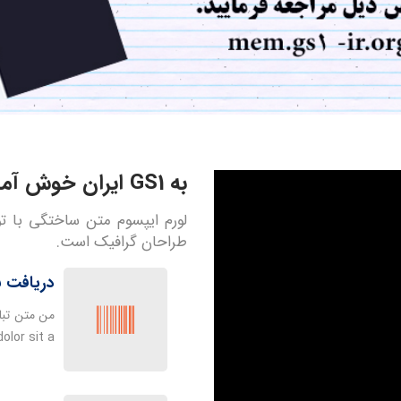
به GS1 ایران خوش آمدید
لورم ایپسوم متن ساختگی با تو
طراحان گرافیک است.
دریافت ب
من متن تبل
olor sit a