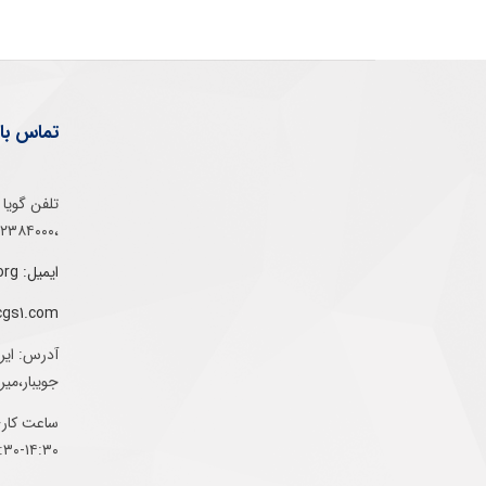
تماس با 
،۰۲۱۵۲۳۸۴۰۰۰
ایمیل: info@gs1-ir.org
cgs1.com
آدرس: ایر
جویبار،می
ساعت کاری:
۱۴:۳۰-۰۷:۳۰