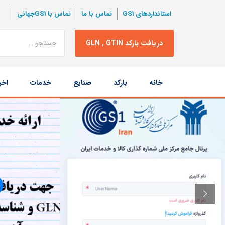
استانداردهای GS1
تماس با ما
تماس با GS1جهانی
نتبجه
دریافت بارکد GLN , GTIN
جستجو
پرش
خانه
بارکد
صنایع
خدمات
اخب
به
محتوا