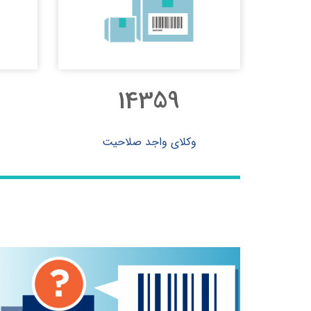
14578
وکلای واجد صلاحیت
۱