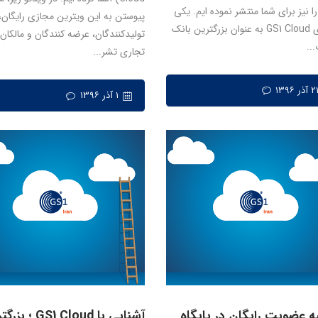
Clou را نیز برای شما منتشر نموده ایم. یکی
پیوستن به این ویترین مجازی رایگان، 
از مزایای GS1 Cloud به عنوان بزرگترین بانک
تولیدکنندگان، عرضه کنندگان و مالکان
...
تجاری تشر...
۱ آذر ۱۳۹۶
یه عضویت رایگان در پایگاه
آشنایی با GS1 Cloud ؛