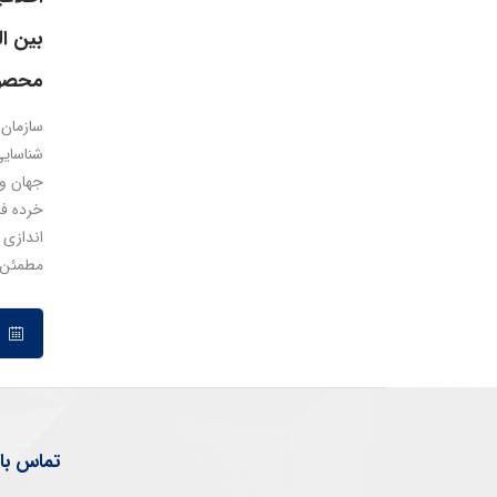
بین ال
محصو
شناسای
جهان و 
خرده فر
اندازی 
مطمئن 
۱۳ شهریور ۱۳۹۶
تماس با 