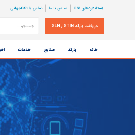
استانداردهای GS1
تماس با ما
تماس با GS1جهانی
نتبجه
دریافت بارکد GLN , GTIN
جستجو
پرش
خانه
بارکد
صنایع
خدمات
اخب
به
محتوا