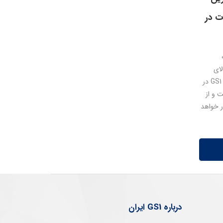
ت در
لای
تجاری (GTIN) هستند توسط سازمان GS1 در
ده است و از
 قرار خواهد
درباره GS1 ایران