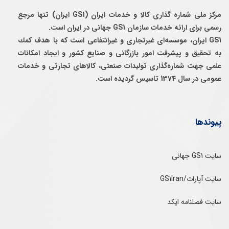
مرکز ملی شماره گذاری کالا و خدمات ایران (GS1 ایران) تنها مرجع
رسمی برای ارائه خدمات سازمان GS1 جهانی در ایران است.
GS1 ایران، موسسه‌ای غيرتجاری و غيرانتفاعی است كه با هدف كمك
به تحقيق و پيشرفت امور بازرگانی و صنايع كشور و ايجاد امكانات
علمی جهت شماره‌گذاری توليدات صنعتی، كالاهای تجارتی و خدمات
عمومی در سال 1374 تاسيس گرديده است.
پیوندها
سایت GS1 جهانی
سایت آپارات/GS1Iran
سایت فصلنامه ایکد