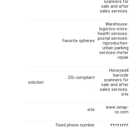
scanners for
sale and after
sales services.
Warehouse-
logistics-store-
health services-
postal services-
Favorite spheres
reproduction-
urban parking
services-meter
repair
Honeywell
barcode
GS1 compliant
scanners for
solution
sale and after
.
sales services.
site
www.sinap-
site
co.com
Fixed phone number
۴۴۲۶۸۲۳۶