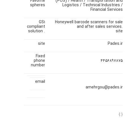
Favorite
(POS) / Health / Transportation and
spheres
Logistics / Technical Industries /
Financial Services
GS1
Honeywell barcode scanners for sale
compliant
and after sales services.
solution .
site
site
Pades.ir
Fixed
phone
۴۴۵۶۸۹۷۸۷۵
number
email
amehrgou@pades.ir
{:}