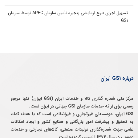
تسهیل اجرای طرح آزمایشی زنجیره تأمین سازمان APEC توسط سازمان
GS1
درباره GS1 ایران
مرکز ملی شماره گذاری کالا و خدمات ایران (GS1 ایران) تنها مرجع
رسمی برای ارائه خدمات سازمان GS1 جهانی در ایران است.
GS1 ایران، موسسه‌ای غيرتجاری و غيرانتفاعی است كه با هدف كمك
به تحقيق و پيشرفت امور بازرگانی و صنايع كشور و ايجاد امكانات
علمی جهت شماره‌گذاری توليدات صنعتی، كالاهای تجارتی و خدمات
عمومی در سال 1374 تاسيس گرديده است.