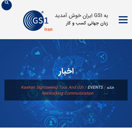
به GS1 ایران خوش آمدید
زبان جهانی كسب و كار
پرش
به
محتوا
اخبار
خانه
/
EVENTS
/
Kashan Sightseeing Tour And GS1
Networking Communication