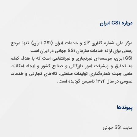
درباره GS1 ایران
مرکز ملی شماره گذاری کالا و خدمات ایران (GS1 ایران) تنها مرجع
رسمی برای ارائه خدمات سازمان GS1 جهانی در ایران است.
GS1 ایران، موسسه‌ای غيرتجاری و غيرانتفاعی است كه با هدف كمك
به تحقيق و پيشرفت امور بازرگانی و صنايع كشور و ايجاد امكانات
علمی جهت شماره‌گذاری توليدات صنعتی، كالاهای تجارتی و خدمات
عمومی در سال 1374 تاسيس گرديده است.
پیوندها
سایت GS1 جهانی