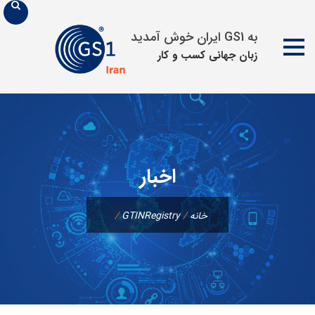
به GS1 ایران خوش آمدید
زبان جهانی كسب و كار
پرش
به
محتوا
اخبار
خانه
/
GTINRegistry
/