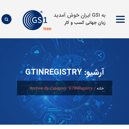
به GS1 ایران خوش آمدید
زبان جهانی كسب و كار
پرش
به
محتوا
آرشیو:
GTINREGISTRY
خانه
/
Archive By Category "GTINRegistry"