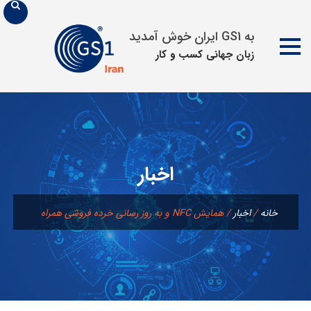
به GS1 ایران خوش آمدید
زبان جهانی كسب و كار
پرش
به
محتوا
اخبار
خانه
/
اخبار
/
همایش NFC و به روز رسانی خرده فروشی همراه