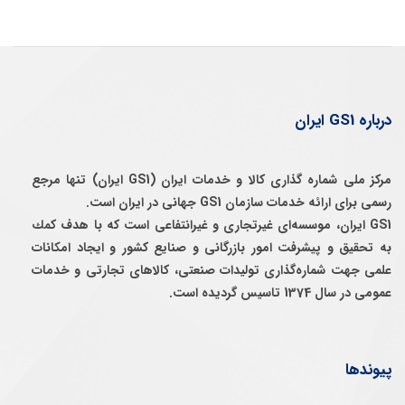
درباره GS1 ایران
مرکز ملی شماره گذاری کالا و خدمات ایران (GS1 ایران) تنها مرجع
رسمی برای ارائه خدمات سازمان GS1 جهانی در ایران است.
GS1 ایران، موسسه‌ای غيرتجاری و غيرانتفاعی است كه با هدف كمك
به تحقيق و پيشرفت امور بازرگانی و صنايع كشور و ايجاد امكانات
علمی جهت شماره‌گذاری توليدات صنعتی، كالاهای تجارتی و خدمات
عمومی در سال 1374 تاسيس گرديده است.
پیوندها