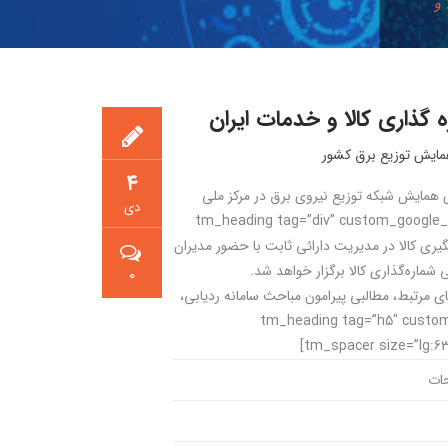
 و
گذاری کالا و خدمات ایران
مایش توزیع برق کشور
۴
tm_heading tag=”h5″ custom_google_font=”” font=”برگزاری همایش شبکه توزیع نیروی برق در مرکز ملی
دی
 خدمات ایران” line_height=”1.4″][tm_spacer size=”lg:25″][tm_heading tag=”div” custom_google_font=””
رهگیری کالا در مدیریت دارائی‌ ثابت با حضور مدیران
۰
ی مرتبط، مطالبی پیرامون مباحث سامانه ردیابی،
][tm_spacer size=”lg:63″][tm_heading tag=”h5″ custom_google_font=””
ات