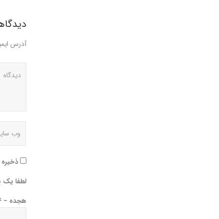
دیدگاهت
آدرس ایمی
ذخیره 
لطفا یک پا
هجده − ۱۴ =