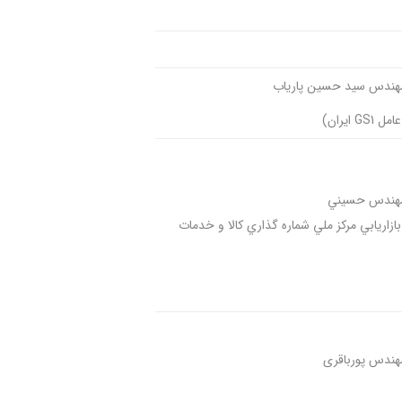
مهندس سيد حسين پارياب
GS1 ايران)
مهندس حسيني
بازاريابي مركز ملي شماره گذاري كالا و خدمات
هندس پورباقری