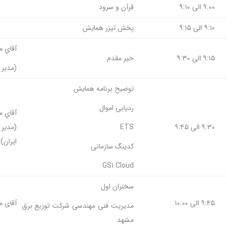
۹:۰۰ الی ۹:۱۰
قرآن و سرود
۹:۱۰ الی ۹:۱۵
پخش تيزر همایش
آقاي 
۹:۱۵ الی ۹:۳۰
خير مقدم
(مدير عامل 
توضیح برنامه همایش
ردیابی اموال
آقاي 
۹:۳۰ الی ۹:۴۵
ETS
(مدير 
ايران)
کدینگ سازمانی
GS1 Cloud
سخنران اول
۹:۴۵ الی ۱۰:۰۰
آقای م
مدیریت فنی مهندسی شرکت توزیع برق
مشهد