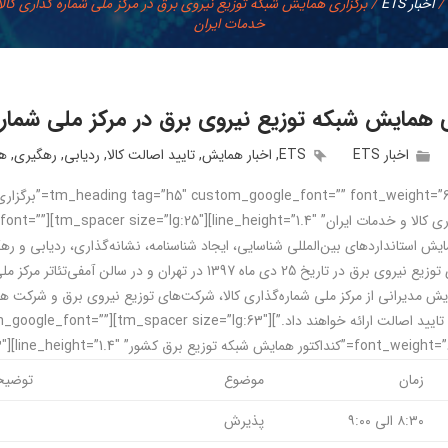
/
اخبار ETS
/
برگزاری همایش شبکه توزیع نیروی برق در مرکز ملی شماره گذاری کالا
خدمات ایران
ی همایش شبکه توزیع نیروی برق در مرکز ملی شماره 
اخبار ETS
ETS
,
اخبار همایش
,
تایید اصالت کالا
,
ردیابی
,
رهگیری
,
ه
[_weight=”600″ text
شماره گذاری کالا و
”همایش استاندارد‌‌های بین‌المللی شناسایی، ایجاد شناسنامه، نشانه‌گذاری، ردیابی و 
خ 25 دی ماه 1397 در تهران و در سالن آمفی‌تئاتر مرکز ملی شماره‌گذاری کالا برگزار خواهد‌ شد.
یش مدیرانی از مرکز ملی شماره‌گذاری کالا، شرکت‌های توزیع نیروی برق و شرکت ها
رهگیری و تایید اصالت ارائه خواهند داد.”
ش شبکه توزیع برق کشور” line_height=”1.4″][tm_spacer size=”lg:63″]
زمان
موضوع
توضیح
۸:۳۰ الی ۹:۰۰
پذيرش