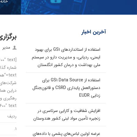
خانه
آخرین اخبار
برگزار
مدیر
استفاده از استانداردهای GS1 برای بهبود
ایمنی، ردیابی، و مدیریت دارو در سیستم
ملی بهداشت و درمان کشور انگلستان
text=
استفاده از GS1 Data Source برای
شرکت‌های توزیع نیروی برق در تاری
دستورالعمل پایداری CSRD و قانون‌جنگل
دراین هما
زدایی EUDR
font_weight=”600″ text=”کنداکتور همای
افزایش شفافیت و کارایی سرتاسری در
رديف
زنجیره تأمین مواد لبنی کشور هندوستان
۱.
عرضه اولین لباس‌های پشمی با داده‌های