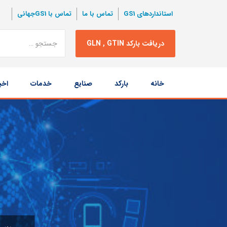
استانداردهای GS1
تماس با ما
تماس با GS1جهانی
نتبجه
دریافت بارکد GLN , GTIN
جستجو
پرش
خانه
بارکد
صنایع
خدمات
اخب
به
محتوا