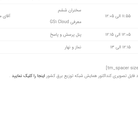
سخنران ششم
۱۱:۵۵ الی ۱۲:۰۵
آقای م
معرفی GS1 Cloud
۱۲:۰۵ الی ۱۲:۱۵
پنل پرسش و پاسخ
۱۲:۱۵ الی ۱۳
نماز و نهار
ود فایل تصویری کنداکتور همایش شبکه توزیع برق کشور
اینجا را کلیک نمایید
.