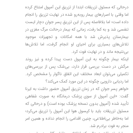
درحالی که مسئول تزریقات ابتدا از تزریق این آمپول امتناع کرده
اما وقتی با اصرارهای بیمار روبه‌رو شده در نهایت تزریق را انجام
داده است؛ اما بلافاصله پس از این تزریق پسر جوان دچار ایست
تنفسی شد و به‌ کما رفت، زمانی که بیمار درحالت مرگ مغزی در
بیمارستان پذیرش شد با همه امکانات و تجهیزات موجود
تلاش‌های بسیاری برای احیای او انجام گرفت، اما تلاش‌ها
بی‌نتیجه ماند و در نهایت فوت کرد.
اینکه بیمار چگونه به این آمپول دست پیدا کرده و نیز روند
مرگش در دست بررسی قرار دارد، بی‌شک پس از بررسی‌های
تکمیلی می‌توان ابعاد مختلف این اتفاق ناگوار را مشخص کرد.
اما ردیابی دارویی چگونه در این مورد کمک می‌کند؟
خواهر پسر جوان که در زمان تزریق آمپول حضور داشت به ایرنا
گفت: «این آمپول از سوی پزشک درمانگاه به صورت شفاهی
تأیید شده (آمپول بدون نسخه پزشک بوده است) و درحالی که
مسئول تزریقات باید با کپسول هوا این آمپول را تزریق می‌کرد؛
اما به‌خاطر بی‌اطلاعی، چنین اقدامی را انجام نداده و همین امر
منجر به فوت برادرم شد.