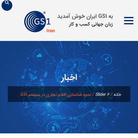
به GS1 ایران خوش آمدید
زبان جهانی كسب و كار
پرش
به
محتوا
اخبار
خانه
/
Slider 6
/
نحوه شناسایی اقلام تجاری در سیستم GS1