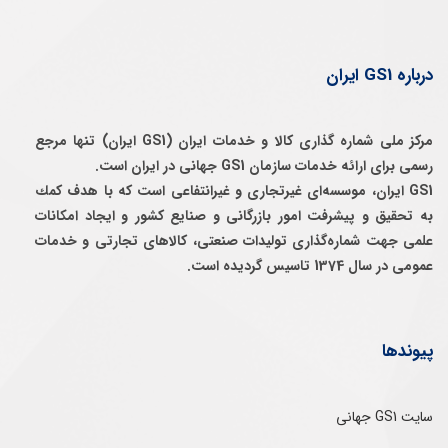
درباره GS1 ایران
مرکز ملی شماره گذاری کالا و خدمات ایران (GS1 ایران) تنها مرجع
رسمی برای ارائه خدمات سازمان GS1 جهانی در ایران است.
GS1 ایران، موسسه‌ای غيرتجاری و غيرانتفاعی است كه با هدف كمك
به تحقيق و پيشرفت امور بازرگانی و صنايع كشور و ايجاد امكانات
علمی جهت شماره‌گذاری توليدات صنعتی، كالاهای تجارتی و خدمات
عمومی در سال 1374 تاسيس گرديده است.
پیوندها
سایت GS1 جهانی