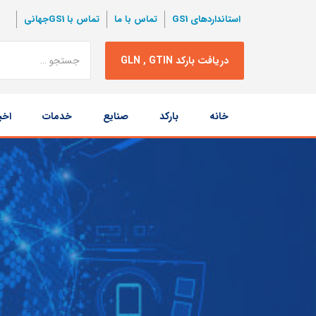
استانداردهای GS1
تماس با ما
تماس با GS1جهانی
نتبجه
دریافت بارکد GLN , GTIN
جستجو
پرش
خانه
بارکد
صنایع
خدمات
اخب
به
محتوا