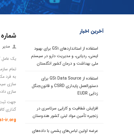
آخرین اخبار
شماره 
مدیر
استفاده از استانداردهای GS1 برای بهبود
ایمنی، ردیابی، و مدیریت دارو در سیستم
یک عامل ک
ملی بهداشت و درمان کشور انگلستان
تمام سازم
به فرد مک
استفاده از GS1 Data Source برای
سازی سیست
دستورالعمل پایداری CSRD و قانون‌جنگل
سازی داده
زدایی EUDR
جهت ثبت ک
افزایش شفافیت و کارایی سرتاسری در
گذاری کالا
زنجیره تأمین مواد لبنی کشور هندوستان
s1-ir.org
عرضه اولین لباس‌های پشمی با داده‌های