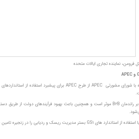
ل فرومن، نماینده تجاری ایالات متحده
و
APEC
GS1 همراه با شورای مشورتی APEC از طرح APEC برای پیشبرد
.
این طرح بر راندمان B2B موثر است و همچنین باعث بهبود فرآیند‌های دولت از ط
شود.
دارد های GS1 بستر مدیریت ریسک و ردیابی را در زنجیره تامین فراهم می‌کند.