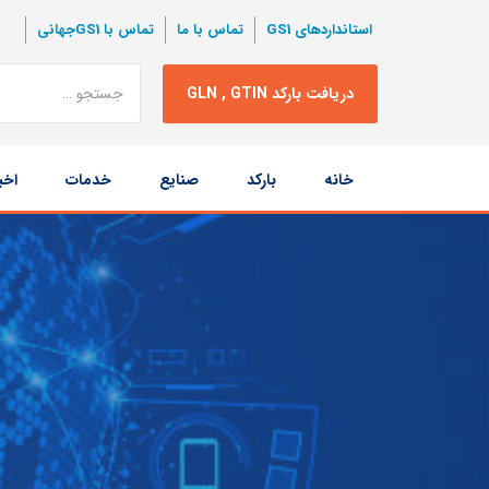
استانداردهای GS1
تماس با ما
تماس با GS1جهانی
نتبجه
دریافت بارکد GLN , GTIN
جستجو
پرش
خانه
بارکد
صنایع
خدمات
اخب
به
محتوا