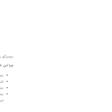
دومینگو، وزیر صنعت
چرا این خ
نمایا
اشاره 
نما
است