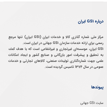
درباره GS1 ایران
مرکز ملی شماره گذاری کالا و خدمات ایران (GS1 ایران) تنها مرجع
رسمی برای ارائه خدمات سازمان GS1 جهانی در ایران است.
GS1 ایران، موسسه‌ای غيرتجاری و غيرانتفاعی است كه با هدف كمك
به تحقيق و پيشرفت امور بازرگانی و صنايع كشور و ايجاد امكانات
علمی جهت شماره‌گذاری توليدات صنعتی، كالاهای تجارتی و خدمات
عمومی در سال 1374 تاسيس گرديده است.
پیوندها
سایت GS1 جهانی