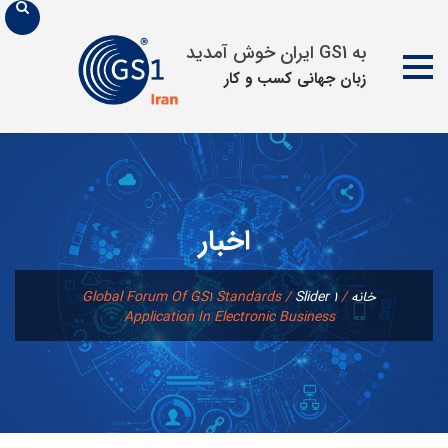
به GS1 ایران خوش آمدید
زبان جهانی كسب و كار
پرش
به
محتوا
اخبار
خانه
/
Slider 1
/
Global Forum Of GS1 Standards
Application In Electronic Business