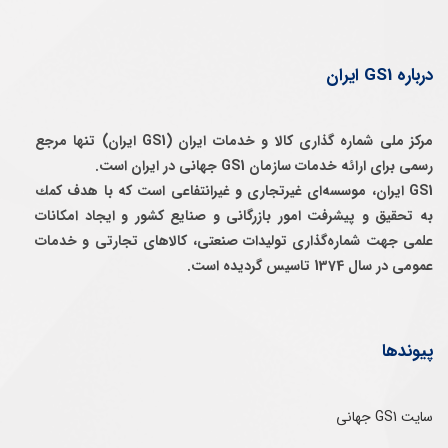
درباره GS1 ایران
مرکز ملی شماره گذاری کالا و خدمات ایران (GS1 ایران) تنها مرجع
رسمی برای ارائه خدمات سازمان GS1 جهانی در ایران است.
GS1 ایران، موسسه‌ای غيرتجاری و غيرانتفاعی است كه با هدف كمك
به تحقيق و پيشرفت امور بازرگانی و صنايع كشور و ايجاد امكانات
علمی جهت شماره‌گذاری توليدات صنعتی، كالاهای تجارتی و خدمات
عمومی در سال 1374 تاسيس گرديده است.
پیوندها
سایت GS1 جهانی