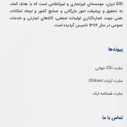
GS1 ایران، موسسه‌ای غيرتجاری و غيرانتفاعی است كه با هدف كمك
به تحقيق و پيشرفت امور بازرگانی و صنايع كشور و ايجاد امكانات
علمی جهت شماره‌گذاری توليدات صنعتی، كالاهای تجارتی و خدمات
عمومی در سال 1374 تاسيس گرديده است.
پیوندها
سایت GS1 جهانی
سایت آپارات/GS1Iran
سایت فصلنامه ایکد
تماس با ما