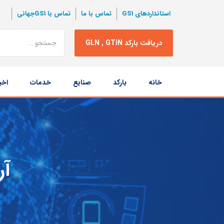
استانداردهای GS1
تماس با ما
تماس با GS1جهانی
نتبجه
دریافت بارکد GLN , GTIN
جستجو
پرش
خانه
بارکد
صنایع
خدمات
اخب
به
محتوا
آر