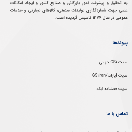
به تحقيق و پيشرفت امور بازرگانی و صنايع كشور و ايجاد امكانات
علمی جهت شماره‌گذاری توليدات صنعتی، كالاهای تجارتی و خدمات
عمومی در سال 1374 تاسيس گرديده است.
پیوندها
سایت GS1 جهانی
سایت آپارات/GS1Iran
سایت فصلنامه ایکد
تماس با ما