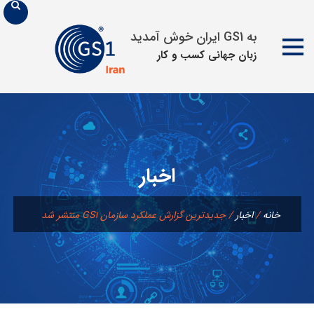
به GS1 ایران خوش آمدید
زبان جهانی كسب و كار
پرش
به
محتوا
اخبار
خانه
/
اخبار
/
جدیدترین گزارش عملکرد سازمان GS1 منتشر شد