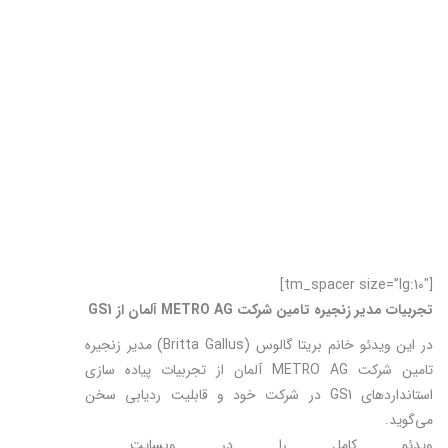
[tm_spacer size=”lg:10″]
تجربیات مدیر زنجیره تامین شرکت METRO AG آلمان از GS1
در این ویدئو خانم بریتا گالوس (Britta Gallus) مدیر زنجیره
تامین شرکت METRO AG آلمان از تجربیات پیاده سازی
استانداردهای GS1 در شرکت خود و قابلیت ردیابی سخن
می‌گوید.
ویدئو کامل را در وبسایت