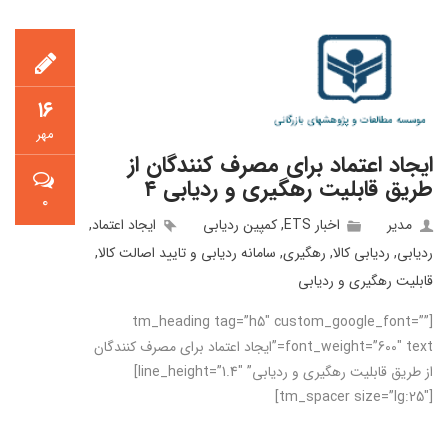
۱۶
مهر
ایجاد اعتماد برای مصرف کنندگان از
طریق قابلیت رهگیری و ردیابی ۴
۰
مدیر
اخبار ETS
,
کمپین ردیابی
ایجاد اعتماد
,
ردیابی
,
ردیابی کالا
,
رهگیری
,
سامانه ردیابی و تایید اصالت کالا
,
قابلیت رهگیری و ردیابی
[tm_heading tag=”h5″ custom_google_font=””
font_weight=”600″ text=”ایجاد اعتماد برای مصرف کنندگان
از طریق قابلیت رهگیری و ردیابی” line_height=”1.4″]
[tm_spacer size=”lg:25″]