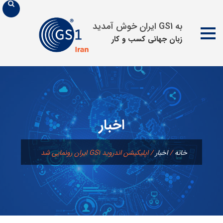
به GS1 ایران خوش آمدید
زبان جهانی كسب و كار
پرش
به
محتوا
اخبار
خانه
/
اخبار
/
اپلیکیشن اندروید GS1 ایران رونمایی شد