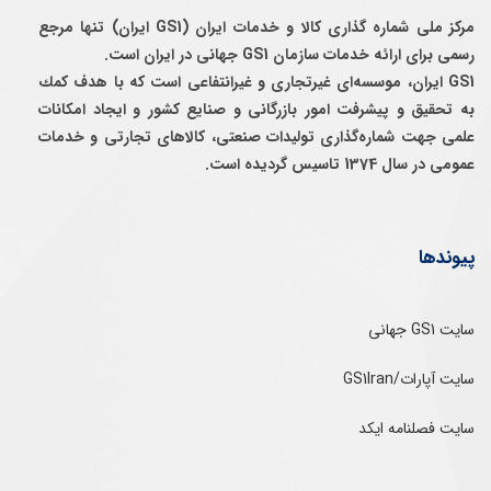
مرکز ملی شماره گذاری کالا و خدمات ایران (GS1 ایران) تنها مرجع
رسمی برای ارائه خدمات سازمان GS1 جهانی در ایران است.
GS1 ایران، موسسه‌ای غيرتجاری و غيرانتفاعی است كه با هدف كمك
به تحقيق و پيشرفت امور بازرگانی و صنايع كشور و ايجاد امكانات
علمی جهت شماره‌گذاری توليدات صنعتی، كالاهای تجارتی و خدمات
عمومی در سال 1374 تاسيس گرديده است.
پیوندها
سایت GS1 جهانی
سایت آپارات/GS1Iran
سایت فصلنامه ایکد