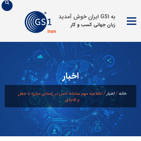
به GS1 ایران خوش آمدید
زبان جهانی كسب و كار
پرش
به
محتوا
اخبار
خانه
/
اخبار
/
اطلاعیه مهم سامانه ثامن در راستای مبارزه با جعل
و قاچاق