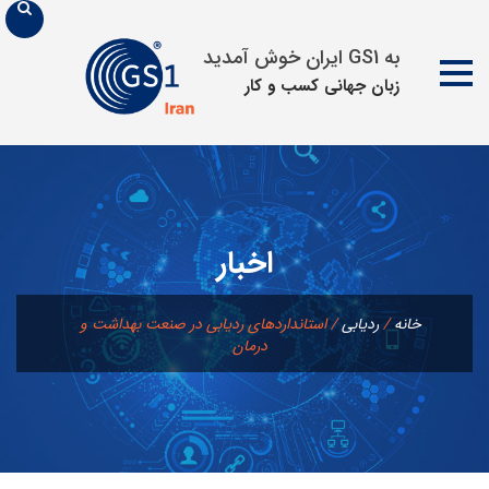
به GS1 ایران خوش آمدید
زبان جهانی كسب و كار
پرش
به
محتوا
اخبار
خانه
/
ردیابی
/
استانداردهای ردیابی در صنعت بهداشت و
درمان