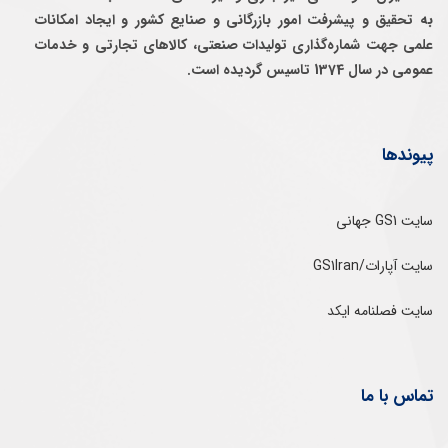
به تحقيق و پيشرفت امور بازرگانی و صنايع كشور و ايجاد امكانات
علمی جهت شماره‌گذاری توليدات صنعتی، كالاهای تجارتی و خدمات
عمومی در سال 1374 تاسيس گرديده است.
پیوندها
سایت GS1 جهانی
سایت آپارات/GS1Iran
سایت فصلنامه ایکد
تماس با ما