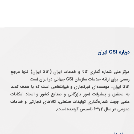
درباره GS1 ایران
مرکز ملی شماره گذاری کالا و خدمات ایران (GS1 ایران) تنها مرجع
رسمی برای ارائه خدمات سازمان GS1 جهانی در ایران است.
GS1 ایران، موسسه‌ای غيرتجاری و غيرانتفاعی است كه با هدف كمك
به تحقيق و پيشرفت امور بازرگانی و صنايع كشور و ايجاد امكانات
علمی جهت شماره‌گذاری توليدات صنعتی، كالاهای تجارتی و خدمات
عمومی در سال 1374 تاسيس گرديده است.