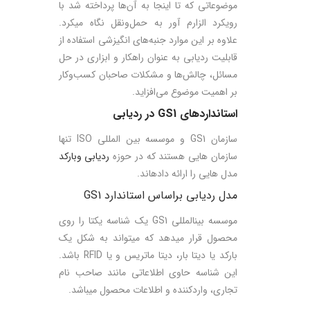
موضوعاتی که تا اینجا به آن‌ها پرداخته شد با
رویکرد الزارم ­آور به حمل‌ونقل نگاه می­کرد.
علاوه­ بر این موارد جنبه‌های انگیزشی استفاده از
قابلیت ردیابی به­ عنوان راهکار و ابزاری در حل
مسائل، چالش‌ها و مشکلات صاحبان کسب‌وکار
بر اهمیت موضوع می‌افزاید.
استانداردهای
GS1
در ردیابی
سازمان GS1 و موسسه بین ­المللی ISO تنها
سازمان­ هایی هستند که در حوزه
ردیابی وبارکد
مدل­ هایی را ارائه داده­اند.
مدل ردیابی براساس استاندارد GS1
موسسه بین­المللی GS1 یک شناسه یکتا را روی
محصول قرار می­دهد که می­تواند به شکل یک
بارکد یا دیتا بار، دیتا ماتریس و یا RFID باشد.
این شناسه حاوی اطلاعاتی مانند صاحب نام
تجاری، واردکننده و اطلاعات محصول می­باشد.