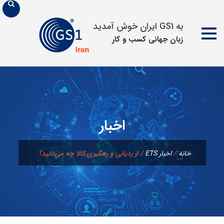
به GS1 ایران خوش آمدید
زبان جهانی كسب و كار
پرش
به
محتوا
اخبار
خانه
/
اخبار ETS
/
از ردیابی و رهگیری کالا چه می‌دانید؟