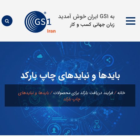
به GS1 ایران خوش آمدید
زبان جهانی كسب و كار
پرش
به
محتوا
بايدها و نبايدهای چاپ باركد
خانه
/
فرايند دريافت باركد برای محصولات
/
بايدها و نبايدهای
چاپ باركد