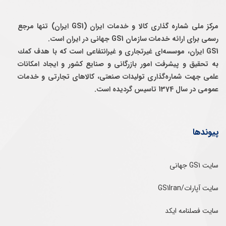
مرکز ملی شماره گذاری کالا و خدمات ایران (GS1 ایران) تنها مرجع
رسمی برای ارائه خدمات سازمان GS1 جهانی در ایران است.
GS1 ایران، موسسه‌ای غيرتجاری و غيرانتفاعی است كه با هدف كمك
به تحقيق و پيشرفت امور بازرگانی و صنايع كشور و ايجاد امكانات
علمی جهت شماره‌گذاری توليدات صنعتی، كالاهای تجارتی و خدمات
عمومی در سال 1374 تاسيس گرديده است.
پیوندها
سایت GS1 جهانی
سایت آپارات/GS1Iran
سایت فصلنامه ایکد