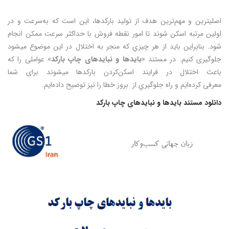
اصلیترين و مهم‌ترين هدف از توليد باركدها، اين است كه به‌سرعت و در
اولين مرتبه اسكن شوند تا امور نقطه فروش با حداكثر سرعت ممكن انجام
شود. بنابراين بايد از هر چيزي كه منجر به اختلال در اين موضوع میشود
جلوگيری كنيم. در مستند «
بايدها و نبايدهای چاپ باركد
» عواملی را كه
باعث اختلال در فرايند اسكن‌كردن باركدها میشوند برای شما
معرفی كرده‌ايم و راه جلوگيري از بروز خطا را نيز توضيح داده‌ايم.
دانلود مستند بايدها و نبايدهای چاپ باركد