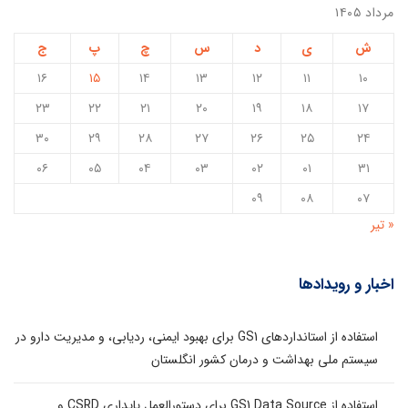
مرداد ۱۴۰۵
ش
ی
د
س
چ
پ
ج
۱۶
۱۵
۱۴
۱۳
۱۲
۱۱
۱۰
۲۳
۲۲
۲۱
۲۰
۱۹
۱۸
۱۷
۳۰
۲۹
۲۸
۲۷
۲۶
۲۵
۲۴
۰۶
۰۵
۰۴
۰۳
۰۲
۰۱
۳۱
۰۹
۰۸
۰۷
« تیر
اخبار و رویدادها
استفاده از استانداردهای GS1 برای بهبود ایمنی، ردیابی، و مدیریت دارو در
سیستم ملی بهداشت و درمان کشور انگلستان
استفاده از GS1 Data Source برای دستورالعمل پایداری CSRD و