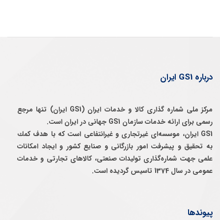
درباره GS1 ایران
مرکز ملی شماره گذاری کالا و خدمات ایران (GS1 ایران) تنها مرجع
رسمی برای ارائه خدمات سازمان GS1 جهانی در ایران است.
GS1 ایران، موسسه‌ای غيرتجاری و غيرانتفاعی است كه با هدف كمك
به تحقيق و پيشرفت امور بازرگانی و صنايع كشور و ايجاد امكانات
علمی جهت شماره‌گذاری توليدات صنعتی، كالاهای تجارتی و خدمات
عمومی در سال 1374 تاسيس گرديده است.
پیوندها