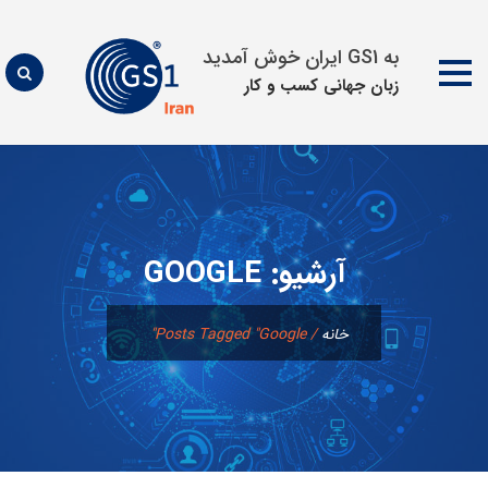
به GS1 ایران خوش آمدید
زبان جهانی كسب و كار
پرش
به
محتوا
آرشیو:
GOOGLE
خانه
/
Posts Tagged "Google"