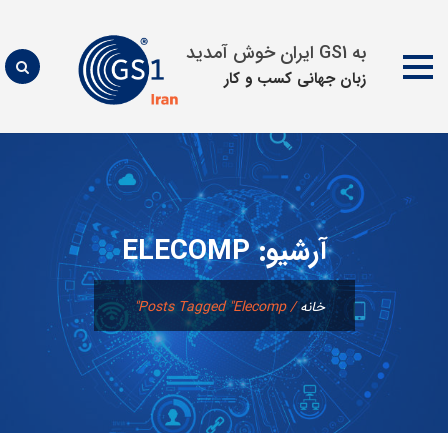
به GS1 ایران خوش آمدید
زبان جهانی كسب و كار
پرش
به
محتوا
آرشیو:
ELECOMP
خانه
/
Posts Tagged "elecomp"