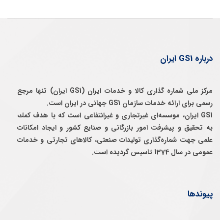
درباره GS1 ایران
مرکز ملی شماره گذاری کالا و خدمات ایران (GS1 ایران) تنها مرجع
رسمی برای ارائه خدمات سازمان GS1 جهانی در ایران است.
GS1 ایران، موسسه‌ای غيرتجاری و غيرانتفاعی است كه با هدف كمك
به تحقيق و پيشرفت امور بازرگانی و صنايع كشور و ايجاد امكانات
علمی جهت شماره‌گذاری توليدات صنعتی، كالاهای تجارتی و خدمات
عمومی در سال 1374 تاسيس گرديده است.
پیوندها