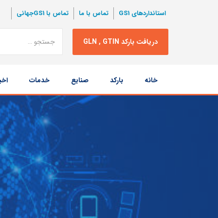
استانداردهای GS1
تماس با ما
تماس با GS1جهانی
نتبجه
دریافت بارکد GLN , GTIN
جستجو
پرش
خانه
بارکد
صنایع
خدمات
اخب
به
محتوا