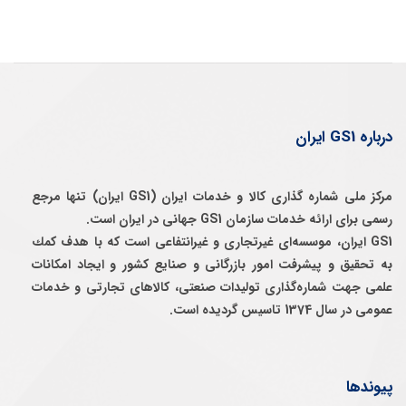
درباره GS1 ایران
مرکز ملی شماره گذاری کالا و خدمات ایران (GS1 ایران) تنها مرجع
رسمی برای ارائه خدمات سازمان GS1 جهانی در ایران است.
GS1 ایران، موسسه‌ای غيرتجاری و غيرانتفاعی است كه با هدف كمك
به تحقيق و پيشرفت امور بازرگانی و صنايع كشور و ايجاد امكانات
علمی جهت شماره‌گذاری توليدات صنعتی، كالاهای تجارتی و خدمات
عمومی در سال 1374 تاسيس گرديده است.
پیوندها