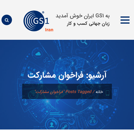
به GS1 ایران خوش آمدید
زبان جهانی كسب و كار
پرش
به
محتوا
آرشیو:
فراخوان مشاركت
خانه
/
Posts Tagged "فراخوان مشاركت"