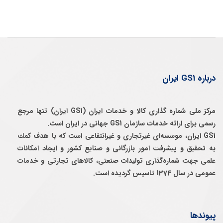
درباره GS1 ایران
مرکز ملی شماره گذاری کالا و خدمات ایران (GS1 ایران) تنها مرجع
رسمی برای ارائه خدمات سازمان GS1 جهانی در ایران است.
GS1 ایران، موسسه‌ای غيرتجاری و غيرانتفاعی است كه با هدف كمك
به تحقيق و پيشرفت امور بازرگانی و صنايع كشور و ايجاد امكانات
علمی جهت شماره‌گذاری توليدات صنعتی، كالاهای تجارتی و خدمات
عمومی در سال 1374 تاسيس گرديده است.
پیوندها