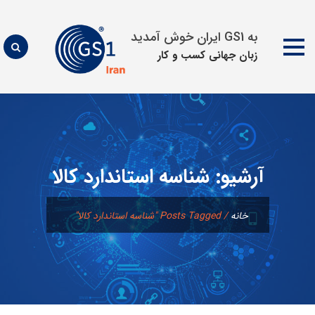
به GS1 ایران خوش آمدید
زبان جهانی كسب و كار
پرش
به
محتوا
آرشیو:
شناسه استاندارد كالا
خانه
/
Posts Tagged "شناسه استاندارد كالا"