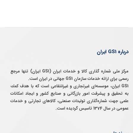
درباره GS1 ایران
مرکز ملی شماره گذاری کالا و خدمات ایران (GS1 ایران) تنها مرجع
رسمی برای ارائه خدمات سازمان GS1 جهانی در ایران است.
GS1 ایران، موسسه‌ای غيرتجاری و غيرانتفاعی است كه با هدف كمك
به تحقيق و پيشرفت امور بازرگانی و صنايع كشور و ايجاد امكانات
علمی جهت شماره‌گذاری توليدات صنعتی، كالاهای تجارتی و خدمات
عمومی در سال 1374 تاسيس گرديده است.