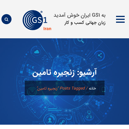
به GS1 ایران خوش آمدید
زبان جهانی كسب و كار
پرش
به
محتوا
آرشیو:
زنجیره تامین
خانه
/
Posts Tagged "زنجیره تامین"