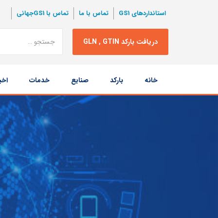
استانداردهای GS1
تماس با ما
تماس با GS1جهانی
نتبجه
دریافت بارکد GLN , GTIN
جستجو
پرش
خانه
بارکد
صنایع
خدمات
اخب
به
محتوا