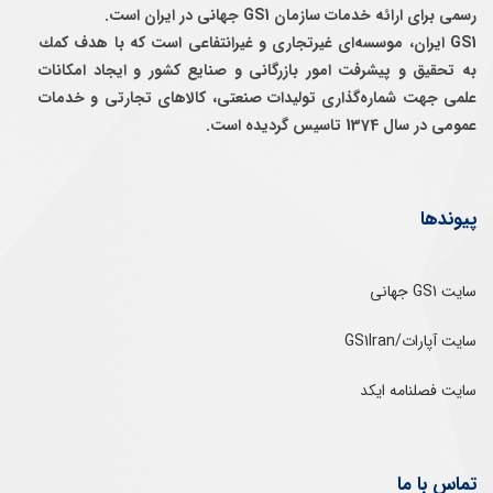
رسمی برای ارائه خدمات سازمان GS1 جهانی در ایران است.
GS1 ایران، موسسه‌ای غيرتجاری و غيرانتفاعی است كه با هدف كمك
به تحقيق و پيشرفت امور بازرگانی و صنايع كشور و ايجاد امكانات
علمی جهت شماره‌گذاری توليدات صنعتی، كالاهای تجارتی و خدمات
عمومی در سال 1374 تاسيس گرديده است.
پیوندها
سایت GS1 جهانی
سایت آپارات/GS1Iran
سایت فصلنامه ایکد
تماس با ما