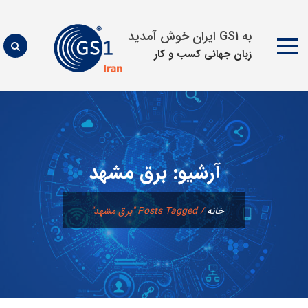
به GS1 ایران خوش آمدید
زبان جهانی كسب و كار
پرش
به
محتوا
آرشیو:
برق مشهد
خانه
/
Posts Tagged "برق مشهد"