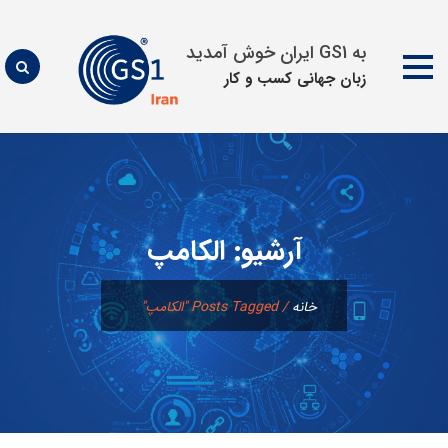
به GS1 ایران خوش آمدید
زبان جهانی كسب و كار
پرش
به
محتوا
آرشیو:
الكامپ
خانه
/
Posts Tagged "الكامپ"