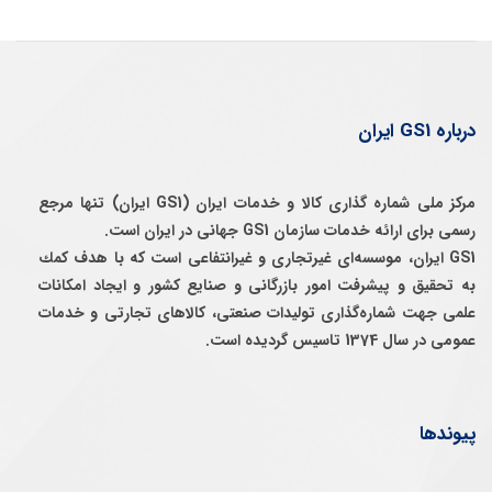
درباره GS1 ایران
مرکز ملی شماره گذاری کالا و خدمات ایران (GS1 ایران) تنها مرجع
رسمی برای ارائه خدمات سازمان GS1 جهانی در ایران است.
GS1 ایران، موسسه‌ای غيرتجاری و غيرانتفاعی است كه با هدف كمك
به تحقيق و پيشرفت امور بازرگانی و صنايع كشور و ايجاد امكانات
علمی جهت شماره‌گذاری توليدات صنعتی، كالاهای تجارتی و خدمات
عمومی در سال 1374 تاسيس گرديده است.
پیوندها