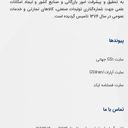
به تحقيق و پيشرفت امور بازرگانی و صنايع كشور و ايجاد امكانات
علمی جهت شماره‌گذاری توليدات صنعتی، كالاهای تجارتی و خدمات
عمومی در سال 1374 تاسيس گرديده است.
پیوندها
سایت GS1 جهانی
سایت آپارات/GS1Iran
سایت فصلنامه ایکد
تماس با ما