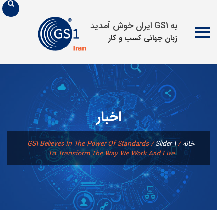
به GS1 ایران خوش آمدید
زبان جهانی كسب و كار
پرش
به
محتوا
اخبار
خانه
/
Slider 1
/
GS1 Believes In The Power Of Standards
To Transform The Way We Work And Live