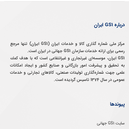
درباره GS1 ایران
مرکز ملی شماره گذاری کالا و خدمات ایران (GS1 ایران) تنها مرجع
رسمی برای ارائه خدمات سازمان GS1 جهانی در ایران است.
GS1 ایران، موسسه‌ای غيرتجاری و غيرانتفاعی است كه با هدف كمك
به تحقيق و پيشرفت امور بازرگانی و صنايع كشور و ايجاد امكانات
علمی جهت شماره‌گذاری توليدات صنعتی، كالاهای تجارتی و خدمات
عمومی در سال 1374 تاسيس گرديده است.
پیوندها
سایت GS1 جهانی