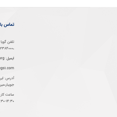
تماس با 
،۰۲۱۵۲۳۸۴۰۰۰
ایمیل: info@gs1-ir.org
cgs1.com
آدرس: ایر
جویبار،می
ساعت کاری:
۱۴:۳۰-۰۷:۳۰