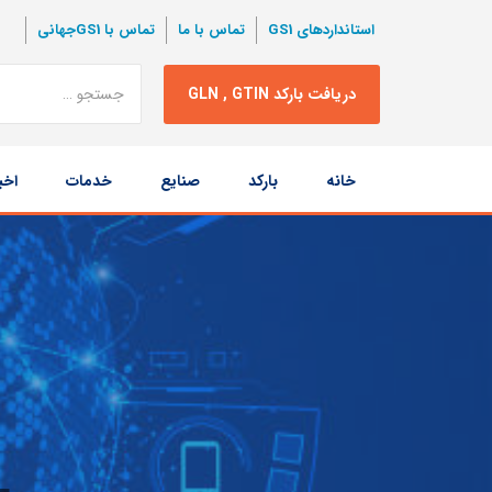
استانداردهای GS1
تماس با ما
تماس با GS1جهانی
نتبجه
دریافت بارکد GLN , GTIN
جستجو
پرش
خانه
بارکد
صنایع
خدمات
اخب
به
محتوا