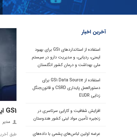
آخرین اخبار
استفاده از استانداردهای GS1 برای بهبود
ایمنی، ردیابی، و مدیریت دارو در سیستم
ملی بهداشت و درمان کشور انگلستان
استفاده از GS1 Data Source برای
دستورالعمل پایداری CSRD و قانون‌جنگل
زدایی EUDR
GS1 ایران در زمره ۲۵ نماینده اول در پروژه GS1CLOUD
افزایش شفافیت و کارایی سرتاسری در
زنجیره تأمین مواد لبنی کشور هندوستان
مدیر
عرضه اولین لباس‌های پشمی با داده‌های