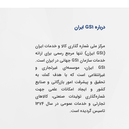
درباره GS1 ایران
مرکز ملی شماره گذاری کالا و خدمات ایران
(GS1 ایران) تنها مرجع رسمی برای ارائه
خدمات سازمان GS1 جهانی در ایران است.
GS1 ایران، موسسه‌ای غيرتجاری و
غيرانتفاعی است كه با هدف كمك به
تحقيق و پيشرفت امور بازرگانی و صنايع
كشور و ايجاد امكانات علمی جهت
شماره‌گذاری توليدات صنعتی، كالاهای
تجارتی و خدمات عمومی در سال 1374
تاسيس گرديده است.