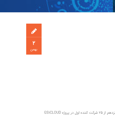
۲
بهمن
طبق آخرین آمار منتشر شده از سوی سازمان جهانی GS1 در ۱۸ ژانویه ۲۰۱۸، ایران در ردیف پانزدهم از ۲۵ شرکت کننده اول در پروژه GS1CLOUD