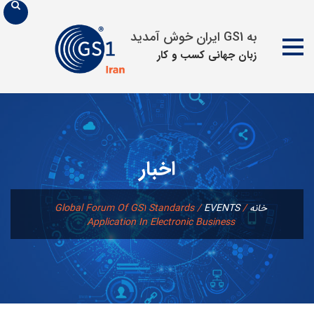
به GS1 ایران خوش آمدید
زبان جهانی كسب و كار
پرش
به
محتوا
اخبار
خانه
/
EVENTS
/
Global Forum Of GS1 Standards
Application In Electronic Business