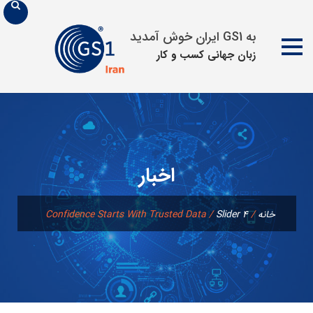
به GS1 ایران خوش آمدید
زبان جهانی كسب و كار
پرش
به
محتوا
اخبار
خانه
/
Slider 4
/
Confidence Starts With Trusted Data