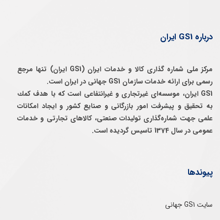
درباره GS1 ایران
مرکز ملی شماره گذاری کالا و خدمات ایران (GS1 ایران) تنها مرجع
رسمی برای ارائه خدمات سازمان GS1 جهانی در ایران است.
GS1 ایران، موسسه‌ای غيرتجاری و غيرانتفاعی است كه با هدف كمك
به تحقيق و پيشرفت امور بازرگانی و صنايع كشور و ايجاد امكانات
علمی جهت شماره‌گذاری توليدات صنعتی، كالاهای تجارتی و خدمات
عمومی در سال 1374 تاسيس گرديده است.
پیوندها
سایت GS1 جهانی